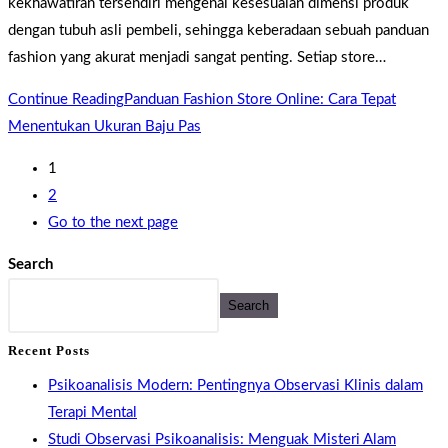
kekhawatiran tersendiri mengenai kesesuaian dimensi produk
dengan tubuh asli pembeli, sehingga keberadaan sebuah panduan
fashion yang akurat menjadi sangat penting. Setiap store…
Continue Reading
Panduan Fashion Store Online: Cara Tepat
Menentukan Ukuran Baju Pas
1
2
Go to the next page
Search
Search
Recent Posts
Psikoanalisis Modern: Pentingnya Observasi Klinis dalam
Terapi Mental
Studi Observasi Psikoanalisis: Menguak Misteri Alam